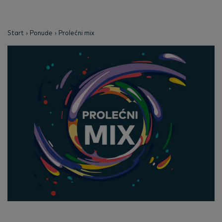
Start
Ponude
Prolećni mix