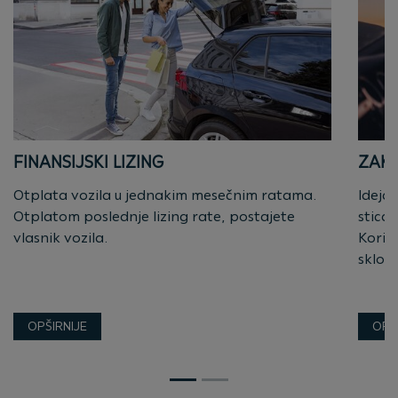
FINANSIJSKI LIZING
ZAKU
Otplata vozila u jednakim mesečnim ratama.
Ideja 
Otplatom poslednje lizing rate, postajete
stican
vlasnik vozila.
Korist
sklop
OPŠIRNIJE
OPŠ