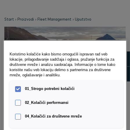
Start
Proizvodi
Fleet Management
Uputstvo
Koristimo kolačiće kako bismo omogućili ispravan rad veb
Show m
lokacije, prilagođavanje sadržaja i oglasa, pružanje funkcija za
društvene mreže i analizu saobraćaja. Informacije o tome kako
koristite našu veb lokaciju delimo s partnerima za društvene
Show 
mreže, oglašavanje i analitiku.
01_Strogo potrebni kolačići
02_Kolačići performansi
04_Kolačići za društvene mreže
FLEET MANAGEMENT