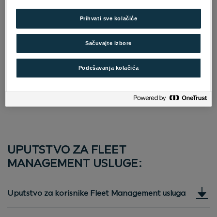
USLUGE
Prihvati sve kolačiće
Najbolje za vašu flotu!
Sačuvaјte izbore
Finansiranje, održavanje i osiguranje – sve na jednom
mestu. Sa Porsche Mobility Fleet Management
Podešavanja kolačića
uslugama vaša vozila su uvek spremna i sigurna. Ovo je
racionalno i efikasno rešenje za upravljanje voznim
parkom.
UPUTSTVO ZA FLEET
MANAGEMENT USLUGE:
Uputstvo za korisnike Fleet Management usluga