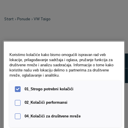
Start
Ponude
VW Taigo
Koristimo kolačiće kako bismo omogućili ispravan rad veb
Show m
lokacije, prilagođavanje sadržaja i oglasa, pružanje funkcija za
društvene mreže i analizu saobraćaja. Informacije o tome kako
koristite našu veb lokaciju delimo s partnerima za društvene
Show 
mreže, oglašavanje i analitiku.
01_Strogo potrebni kolačići
02_Kolačići performansi
VW TAIGO
04_Kolačići za društvene mreže