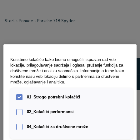
Start
Ponude
Porsche 718 Spyder
Koristimo kolačiće kako bismo omogućili ispravan rad veb
Show m
lokacije, prilagođavanje sadržaja i oglasa, pružanje funkcija za
društvene mreže i analizu saobraćaja. Informacije o tome kako
koristite našu veb lokaciju delimo s partnerima za društvene
Show 
mreže, oglašavanje i analitiku.
01_Strogo potrebni kolačići
02_Kolačići performansi
PORSCHE 718 SPYDER
04_Kolačići za društvene mreže