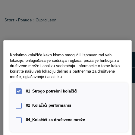
Start
Ponude
Cupra Leon
Koristimo kolačiće kako bismo omogućili ispravan rad veb
Show m
lokacije, prilagođavanje sadržaja i oglasa, pružanje funkcija za
društvene mreže i analizu saobraćaja. Informacije o tome kako
koristite našu veb lokaciju delimo s partnerima za društvene
Show 
mreže, oglašavanje i analitiku.
01_Strogo potrebni kolačići
02_Kolačići performansi
04_Kolačići za društvene mreže
CUPRA LEON