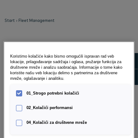
Start
Fleet Management
FLEET MANAGEMENT
Koristimo kolačiće kako bismo omogućili ispravan rad veb
As the market leader, we offer you management
Show m
lokacije, prilagođavanje sadržaja i oglasa, pružanje funkcija za
systems that ensure effective consulting and efficient
društvene mreže i analizu saobraćaja. Informacije o tome kako
fleet management with personal support. You can
koristite našu veb lokaciju delimo s partnerima za društvene
Show 
mreže, oglašavanje i analitiku.
outsource fleet management in part or in full to us. A
clear brand and model policy ensures cost advantages
01_Strogo potrebni kolačići
in acquisition and maintenance.
02_Kolačići performansi
04_Kolačići za društvene mreže